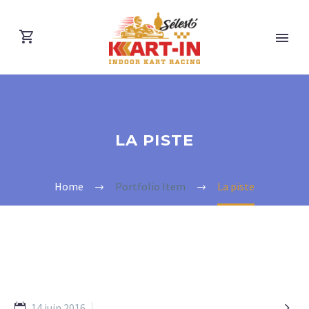
LA PISTE
Home
Portfolio Item
La piste

14 juin 2016